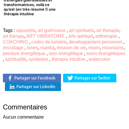
d’énergies guérisseuses et
transformatrices, voilà ce
qu’est (en très résumé !) une
thérapie intuitive
Tags :
aquarelle
,
art guérisseur
,
art spirituels
,
art therapie
,
art therapy
,
ART VIBRATOIRE
,
arts spirituel
,
arttherapie
,
COACHING
,
codes de lumière
,
developpement personnel
,
encodage
,
lunes
,
mantra
,
mission de vie
,
moon
,
mountains
,
peinture énergétique
,
soin énergétique
,
soins énergétiques
,
spiritualité
,
symboles
,
therapie intuitive
,
watercolor
Partager sur Facebook
Partager sur Twitter
Partager sur LinkedIn
Commentaires
Aucun commentaire