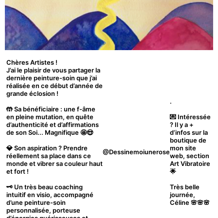
Chères Artistes !
J’ai le plaisir de vous partager la
dernière peinture-soin que j’ai
réalisée en ce début d’année de
grande éclosion !
.
🤲 Sa bénéficiaire : une f-âme
en pleine mutation, en quête
💌 Intéressée
d’authenticité et d’affirmations
? Il y a +
de son Soi... Magnifique 🤩😍
d’infos sur la
boutique de
💎 Son aspiration ? Prendre
mon site
@dessinemoiunerose
réellement sa place dans ce
web, section
monde et vibrer sa couleur haut
Art Vibratoire
et fort !
🌟
🗝 Un très beau coaching
Très belle
intuitif en visio, accompagné
journée,
d’une peinture-soin
Céline 🌸🌸🌸
personnalisée, porteuse