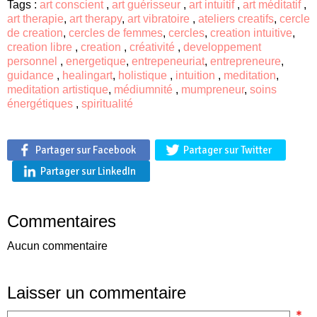
Tags :
art conscient
,
art guérisseur
,
art intuitif
,
art méditatif
,
art therapie
,
art therapy
,
art vibratoire
,
ateliers creatifs
,
cercle
de creation
,
cercles de femmes
,
cercles
,
creation intuitive
,
creation libre
,
creation
,
créativité
,
developpement
personnel
,
energetique
,
entrepeneuriat
,
entrepreneure
,
guidance
,
healingart
,
holistique
,
intuition
,
meditation
,
meditation artistique
,
médiumnité
,
mumpreneur
,
soins
énergétiques
,
spiritualité
Partager sur Facebook
Partager sur Twitter
Partager sur LinkedIn
Commentaires
Aucun commentaire
Laisser un commentaire