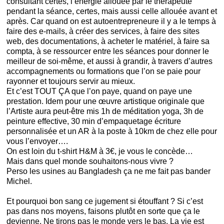
consultant certes, l’énergie allouée par le thérapeute
pendant la séance, certes, mais aussi celle allouée avant et
après. Car quand on est autoentrepreneure il y a le temps à
faire des e-mails, à créer des services, à faire des sites
web, des documentations, à acheter le matériel, à faire sa
compta, à se ressourcer entre les séances pour donner le
meilleur de soi-même, et aussi à grandir, à travers d’autres
accompagnements ou formations que l’on se paie pour
rayonner et toujours servir au mieux.
Et c’est TOUT ÇA que l’on paye, quand on paye une
prestation. Idem pour une œuvre artistique originale que
l’Artiste aura peut-être mis 1h de méditation yoga, 3h de
peinture effective, 30 min d’empaquetage écriture
personnalisée et un AR à la poste à 10km de chez elle pour
vous l’envoyer….
On est loin du t-shirt H&M à 3€, je vous le concède…
Mais dans quel monde souhaitons-nous vivre ?
Perso les usines au Bangladesh ça ne me fait pas bander
Michel.
Et pourquoi bon sang ce jugement si étouffant ? Si c’est
pas dans nos moyens, faisons plutôt en sorte que ça le
devienne. Ne tirons pas le monde vers le bas. La vie est