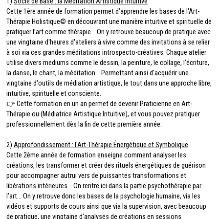
1)
Socle de Base : la Méditation Artistique Intuitive
Cette 1ère année de formation permet d’apprendre les bases de l'Art-
Thérapie Holistique© en découvrant une manière intuitive et spirituelle de
pratiquer l’art comme thérapie... On y retrouve beaucoup de pratique avec
une vingtaine d'heures d'ateliers à vivre comme des invitations à se relier
à soi via ces grandes méditations introspecto-créatives. Chaque atelier
utilise divers mediums comme le dessin, la peinture, le collage, l’écriture,
la danse, le chant, la méditation… Permettant ainsi d'acquérir une
vingtaine d'outils de médiation artistique, le tout dans une approche libre,
intuitive, spirituelle et consciente.
👉 Cette formation en un an permet de devenir Praticienne en Art-
Thérapie ou (Médiatrice Artistique Intuitive), et v
ous pouvez pratiquer
professionnellement dès la fin de cette première année.
2)
Approfondissement : l'Art-Thérapie Énergétique et Symbolique
Cette 2ème année de formation enseigne comment analyser les
créations, les transformer et créer des rituels énergétiques de guérison
pour accompagner autrui vers de puissantes transformations et
libérations intérieures... On rentre ici dans la partie psychothérapie par
l’art… On y retrouve donc les bases de la psychologie humaine, via les
vidéos et supports de cours ainsi que via la supervision, avec beaucoup
de pratique, une vingtaine d'analyses de créations en sessions