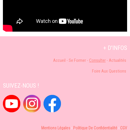
+ D'INFOS
Accueil
-
S
e Former -
Consulter
-
Actualités
Foire Aux Q
uestions
SUIVEZ-NOUS !
Mentions Légales
-
Politique De Confidentialité
-
CGV